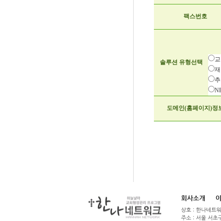
팩스번호
교
솔루션 유형선택
재
추
N
도메인(홈페이지)정