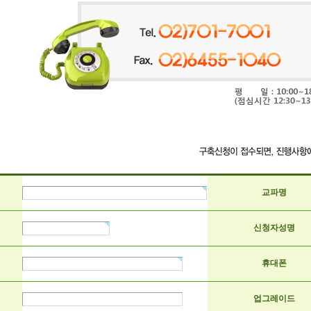
교파명
신청자성명
휴대폰
업그레이드