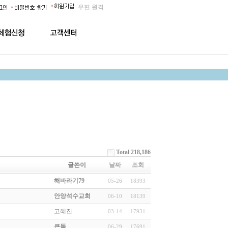
우편
원격
Total 218,186
글쓴이
날짜
조회
해바라기79
05-26
18393
안양석수교회
06-10
18139
고혜진
03-14
17931
큰돌
06-29
17691