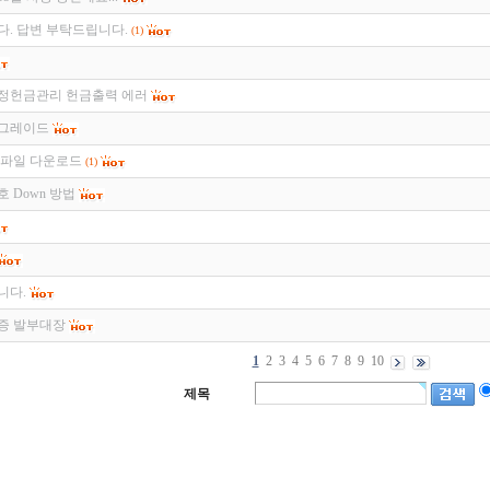
다. 답변 부탁드립니다.
(1)
정헌금관리 헌금출력 에러
업그레이드
 파일 다운로드
(1)
 Down 방법
니다.
증 발부대장
1
2
3
4
5
6
7
8
9
10
제목