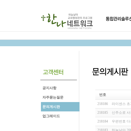
공지사항
번호
자주묻는질문
218186
라이센스 초
문의게시판
218185
신주소로 사
업그레이드
218184
우편번호 다
218183
하늘날아 200