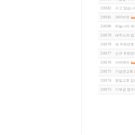
218182
수고 많습니
218181
2005버전
218180
하늘나라 재
218179
새주소와 
218178
새 우편번호
218177
신규 우편번호
218176
서버에러
218175
기념관교회
218174
명일교호 입
218173
기부금 영수