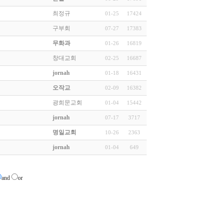
최정규
01-25
17424
구부회
07-27
17383
무화과
01-26
16819
창대교회
02-25
16687
jornah
01-18
16431
오작교
02-09
16382
광희문교회
01-04
15442
jornah
07-17
3717
명일교회
10-26
2363
jornah
01-04
649
and
or