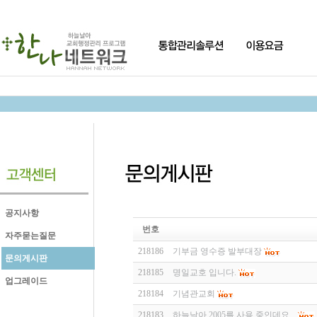
공지사항
번호
자주묻는질문
218186
기부금 영수증 발부대장
문의게시판
218185
명일교호 입니다.
업그레이드
218184
기념관교회
218183
하늘날아 2005를 사용 중인데요...