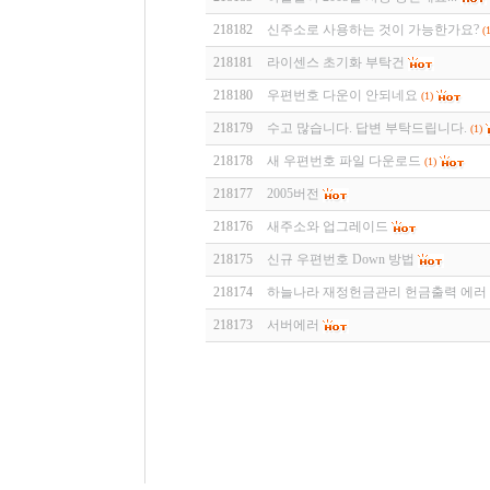
218182
신주소로 사용하는 것이 가능한가요?
(1
218181
라이센스 초기화 부탁건
218180
우편번호 다운이 안되네요
(1)
218179
수고 많습니다. 답변 부탁드립니다.
(1)
218178
새 우편번호 파일 다운로드
(1)
218177
2005버전
218176
새주소와 업그레이드
218175
신규 우편번호 Down 방법
218174
하늘나라 재정헌금관리 헌금출력 에러
218173
서버에러