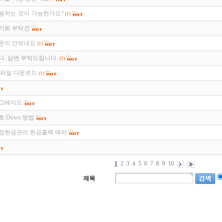
용하는 것이 가능한가요?
(1)
기화 부탁건
운이 안되네요
(1)
다. 답변 부탁드립니다.
(1)
 파일 다운로드
(1)
업그레이드
 Down 방법
정헌금관리 헌금출력 에러
1
2
3
4
5
6
7
8
9
10
제목