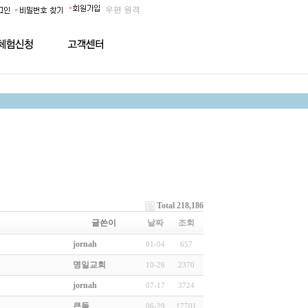
우편
원격
Total 218,186
글쓴이
날짜
조회
jornah
01-04
657
명일교회
10-26
2370
jornah
07-17
3724
큰돌
06-29
17701