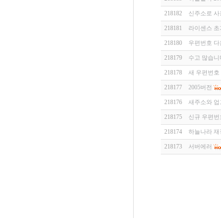
218182
신주소로 사
218181
라이센스 초
218180
우편번호 다
218179
수고 많습니
218178
새 우편번호
218177
2005버전
218176
새주소와 
218175
신규 우편번호
218174
하늘나라 재
218173
서버에러