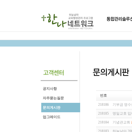
공지사항
번호
자주묻는질문
218186
기부금 영수
문의게시판
218185
명일교호 입
업그레이드
218184
기념관교회
218183
하늘날아 200