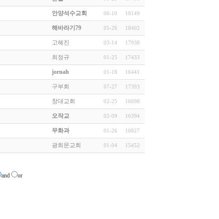
안양석수교회
06-10
18149
해바라기79
05-26
18402
고혜진
03-14
17938
최정규
01-25
17433
jornah
01-18
16441
구부회
07-27
17393
창대교회
02-25
16698
오작교
02-09
16394
무화과
01-26
16827
광희문교회
01-04
15452
and
or