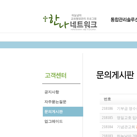
공지사항
번호
자주묻는질문
218186
기부금 영수
문의게시판
218185
명일교호 입
업그레이드
218184
기념관교회
218183
하늘날아 200