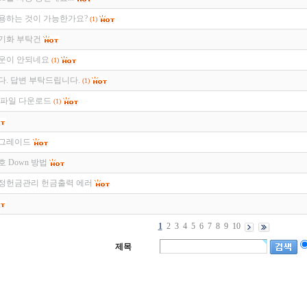
용하는 것이 가능한가요?
(1)
기화 부탁건
운이 안되네요
(1)
다. 답변 부탁드립니다.
(1)
 파일 다운로드
(1)
업그레이드
 Down 방법
정헌금관리 헌금출력 에러
1
2
3
4
5
6
7
8
9
10
제목