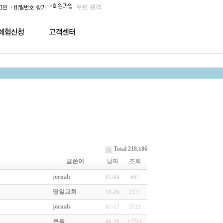
우편
원격
Total 218,186
글쓴이
날짜
조회
jornah
01-04
667
명일교회
10-26
2377
jornah
07-17
3731
큰돌
06-29
17711