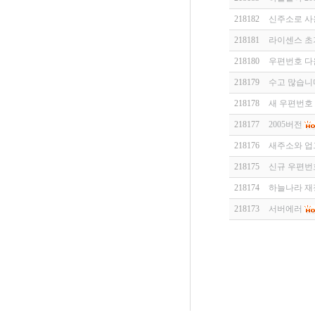
218182
신주소로 사
218181
라이센스 초
218180
우편번호 다
218179
수고 많습니
218178
새 우편번호
218177
2005버전
218176
새주소와 
218175
신규 우편번호
218174
하늘나라 재
218173
서버에러