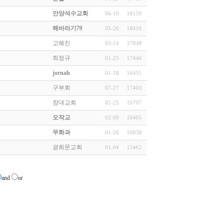
안양석수교회
06-10
18159
해바라기79
05-26
18410
고혜진
03-14
17948
최정규
01-25
17446
jornah
01-18
16451
구부회
07-27
17403
창대교회
02-25
16707
오작교
02-09
16405
무화과
01-26
16838
광희문교회
01-04
15462
and
or