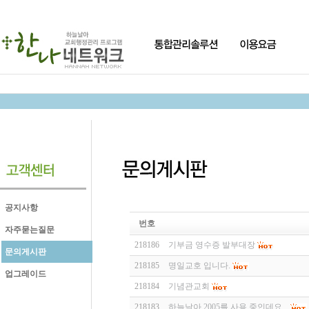
공지사항
번호
자주묻는질문
218186
기부금 영수증 발부대장
문의게시판
218185
명일교호 입니다.
업그레이드
218184
기념관교회
218183
하늘날아 2005를 사용 중인데요...