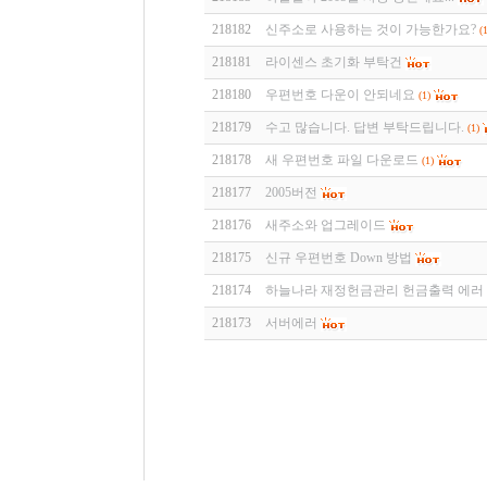
218182
신주소로 사용하는 것이 가능한가요?
(1
218181
라이센스 초기화 부탁건
218180
우편번호 다운이 안되네요
(1)
218179
수고 많습니다. 답변 부탁드립니다.
(1)
218178
새 우편번호 파일 다운로드
(1)
218177
2005버전
218176
새주소와 업그레이드
218175
신규 우편번호 Down 방법
218174
하늘나라 재정헌금관리 헌금출력 에러
218173
서버에러