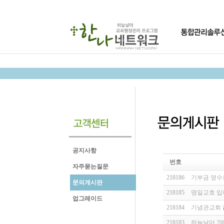
공지사항
번호
자주묻는질문
218186
기부금 영수
문의게시판
218185
명일교호 입
업그레이드
218184
기념관교회
218183
하늘날아 200