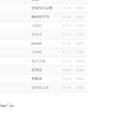
안양석수교회
06-10
18160
해바라기79
05-26
18416
고혜진
03-14
17949
최정규
01-25
17447
jornah
01-18
16453
구부회
07-27
17403
창대교회
02-25
16708
오작교
02-09
16406
무화과
01-26
16842
광희문교회
01-04
15465
and
or